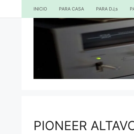
INICIO
PARA CASA
PARA DJ,s
P
Saltar
al
contenido
PIONEER ALTAVO